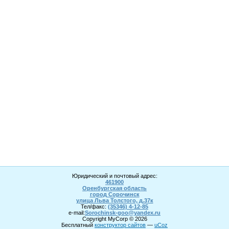
Юридический и почтовый адрес:
461900
Оренбургская область
город Сорочинск
улица Льва Толстого, д.37к
Тел/факс:
(35346) 4-1
2
-85
e-mail:
Sorochinsk
-goo@yandex.ru
Copyright MyCorp © 2026
Бесплатный
конструктор сайтов
—
uCoz