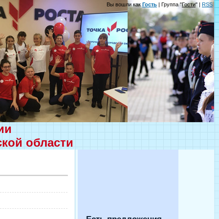
Вы вошли как
Гость
| Группа "
Гости
" |
RSS
ции
ской области