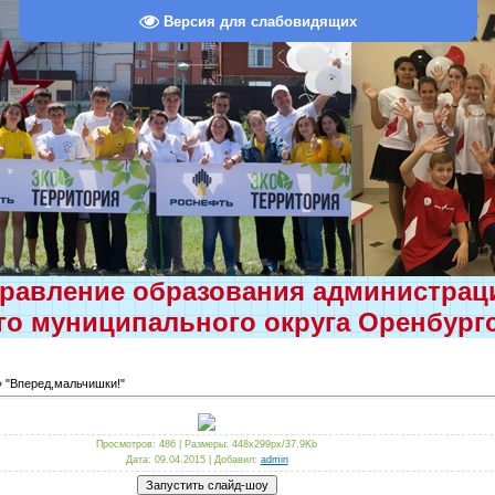
Версия для слабовидящих
равление образования администра
о муниципального округа Оренбург
 "Вперед,мальчишки!"
Просмотров
: 486 |
Размеры
: 448x299px/37.9Kb
Дата
: 09.04.2015 |
Добавил
:
admin