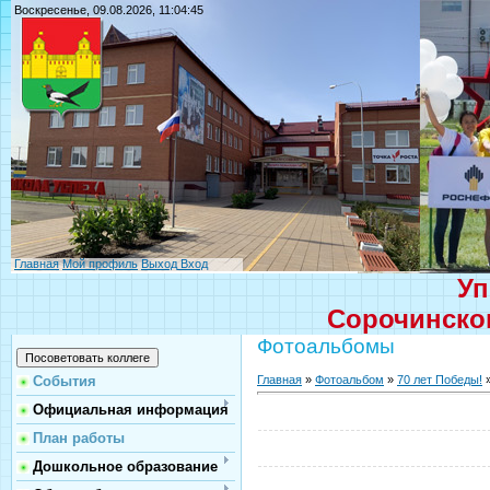
Воскресенье, 09.08.2026, 11:04:45
Главная
Мой профиль
Выход
Вход
Уп
Сорочинског
Фотоальбомы
Главная
»
Фотоальбом
»
70 лет Победы!
»
События
Официальная информация
План работы
Дошкольное образование