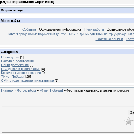
[
Отдел образования Сорочинск
]
Форма входа
Меню сайта
События
Официальная информация
План работы
Дошкольное обр
МКУ "Городской методический центр"
МКУ "Единый учетный центр учреждений 
Полезные ссылки
Гост
Categories
Наши детки
[1]
Работа с родителями
[0]
Наши достижения
[0]
Праздники и развлечения
[0]
Конкурсы и соревнования
[0]
70 лет Победы!
[29]
СМИ о годе педагога и наставника
[7]
Главная
»
Фотоальбом
»
70 лет Победы!
» Фестиваль кадетских и казачьих классов.