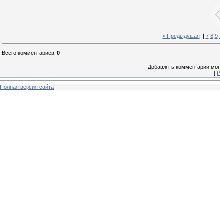
« Предыдущая
|
7
8
9
Всего комментариев
:
0
Добавлять комментарии могу
[
Р
Полная версия сайта