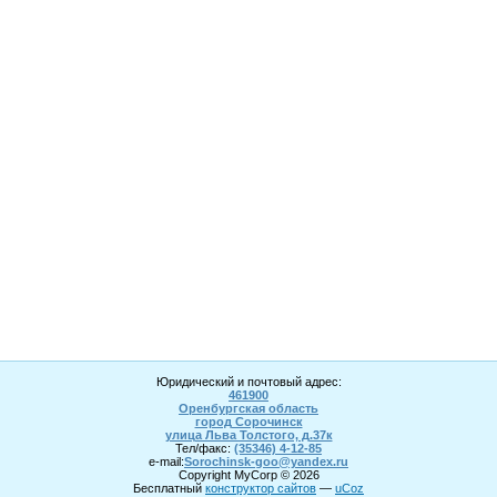
Юридический и почтовый адрес:
461900
Оренбургская область
город Сорочинск
улица Льва Толстого, д.37к
Тел/факс:
(35346) 4-1
2
-85
e-mail:
Sorochinsk
-goo@yandex.ru
Copyright MyCorp © 2026
Бесплатный
конструктор сайтов
—
uCoz