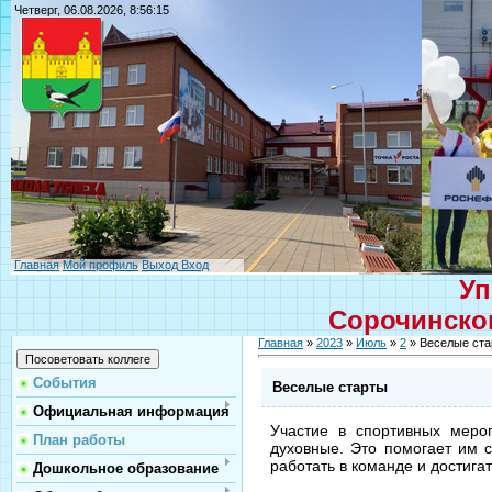
Четверг, 06.08.2026, 8:56:15
Главная
Мой профиль
Выход
Вход
Уп
Сорочинског
Главная
»
2023
»
Июль
»
2
» Веселые ста
События
Веселые старты
Официальная информация
Участие в спортивных мероп
План работы
духовные. Это помогает им 
работать в команде и достига
Дошкольное образование