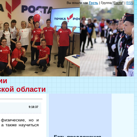
Вы вошли как
Гость
| Группа "
Гости
" |
RSS
ции
ской области
9:18:37
 физические, но и
а также научиться