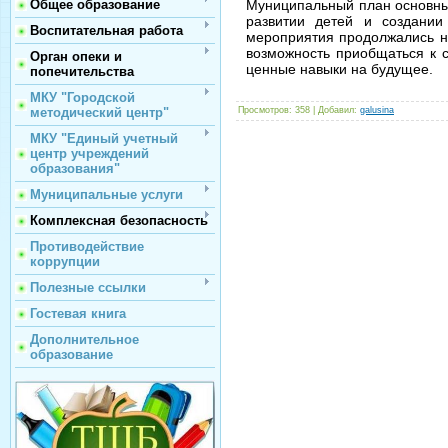
Муниципальный план основных
Общее образование
развитии детей и создани
Воспитательная работа
мероприятия продолжались не 
возможность приобщаться к с
Орган опеки и
ценные навыки на будущее.
попечительства
МКУ "Городской
Просмотров
: 358 |
Добавил
:
galusina
методический центр"
МКУ "Единый учетный
центр учреждений
образования"
Муниципальные услуги
Комплексная безопасность
Противодействие
коррупции
Полезные ссылки
Гостевая книга
Дополнительное
образование