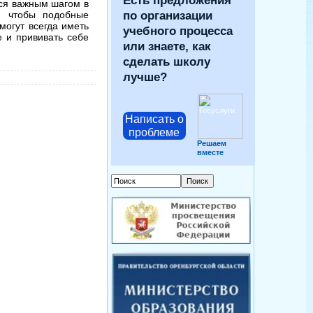
Есть предложения
тся важным шагом в
, чтобы подобные
по организации
могут всегда иметь
учебного процесса
е и прививать себе
или знаете, как
сделать школу
лучше?
Написать о
проблеме
Решаем
вместе