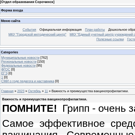
[
Отдел образования Сорочинск
]
Форма входа
Меню сайта
События
Официальная информация
План работы
Дошкольное обр
МКУ "Городской методический центр"
МКУ "Единый учетный центр учреждений 
Полезные ссылки
Гост
Categories
Муниципальные новости
[762]
Региональные новости
[150]
Федеральные новости
[95]
ФГОС
[0]
ЕГЭ
[0]
1
[0]
СМИ о годе педагога и наставника
[0]
Главная
»
2023
»
Октябрь
»
11
» Важность и преимущества вакцинопрофилактики.
Важность и преимущества вакцинопрофилактики.
ПОМНИТЕ!
Грипп - очень 
Самое эффективное средс
вакцинация
.
Современные