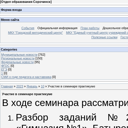
[
Отдел образования Сорочинск
]
Форма входа
Меню сайта
События
Официальная информация
План работы
Дошкольное обр
МКУ "Городской методический центр"
МКУ "Единый учетный центр учреждений 
Полезные ссылки
Гост
Categories
Муниципальные новости
[762]
Региональные новости
[150]
Федеральные новости
[95]
ФГОС
[0]
ЕГЭ
[0]
1
[0]
СМИ о годе педагога и наставника
[0]
Главная
»
2023
»
Январь
»
10
» Участие в семинаре практикуме
Участие в семинаре практикуме
В ходе семинара рассматр
Разбор заданий №2
«Гимназия №1» Батырев