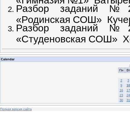
Разбор заданий №2
«Родинская СОШ» Кучер
Разбор заданий №2
«Студеновская СОШ» Хо
Calendar
Пн
Вт
2
3
9
10
16
17
23
24
30
31
Полная версия сайта