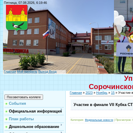
Пятница, 07.08.2026, 6:19:46
Главная
Мой профиль
Выход
Вход
Уп
Сорочинског
Главная
»
2023
»
Ноябрь
»
15
» Участие в
События
Участие в финале VII Кубка C
Официальная информация
План работы
Категория
:
Федеральные новости
|
Просмотров
:
Дошкольное образование