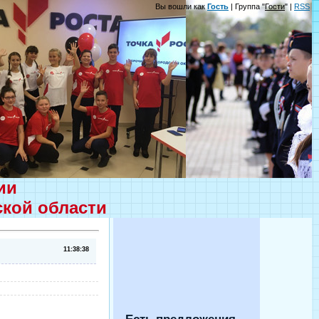
Вы вошли как
Гость
| Группа "
Гости
" |
RSS
ции
ской области
11:38:38