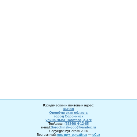
Юридический и почтовый адрес:
461900
Оренбургская область
город Сорочинск
улица Льва Толстого, д.37к
Тел/факс:
(35346) 4-1
2
-85
e-mail:
Sorochinsk
-goo@yandex.ru
Copyright MyCorp © 2026
Бесплатный
конструктор сайтов
—
uCoz