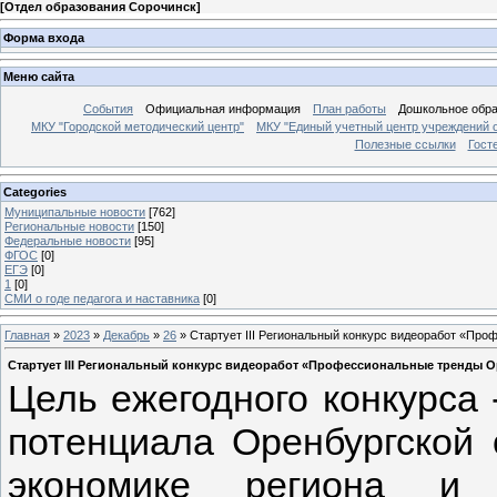
[
Отдел образования Сорочинск
]
Форма входа
Меню сайта
События
Официальная информация
План работы
Дошкольное обр
МКУ "Городской методический центр"
МКУ "Единый учетный центр учреждений 
Полезные ссылки
Гост
Categories
Муниципальные новости
[762]
Региональные новости
[150]
Федеральные новости
[95]
ФГОС
[0]
ЕГЭ
[0]
1
[0]
СМИ о годе педагога и наставника
[0]
Главная
»
2023
»
Декабрь
»
26
» Стартует III Региональный конкурс видеоработ «Пр
Стартует III Региональный конкурс видеоработ «Профессиональные тренды 
Цель ежегодного конкурса
потенциала Оренбургской 
экономике региона и 