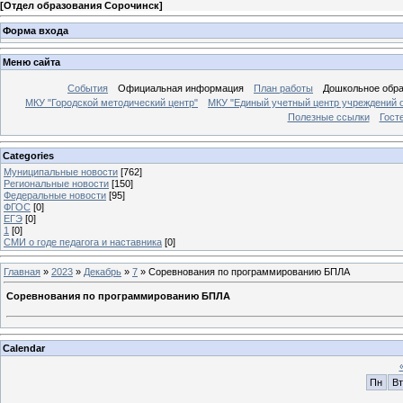
[
Отдел образования Сорочинск
]
Форма входа
Меню сайта
События
Официальная информация
План работы
Дошкольное обр
МКУ "Городской методический центр"
МКУ "Единый учетный центр учреждений 
Полезные ссылки
Гост
Categories
Муниципальные новости
[762]
Региональные новости
[150]
Федеральные новости
[95]
ФГОС
[0]
ЕГЭ
[0]
1
[0]
СМИ о годе педагога и наставника
[0]
Главная
»
2023
»
Декабрь
»
7
» Соревнования по программированию БПЛА
Соревнования по программированию БПЛА
Calendar
Пн
Вт