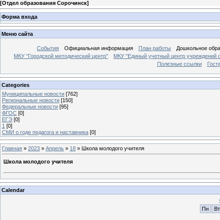
[
Отдел образования Сорочинск
]
Форма входа
Меню сайта
События
Официальная информация
План работы
Дошкольное обр
МКУ "Городской методический центр"
МКУ "Единый учетный центр учреждений 
Полезные ссылки
Гост
Categories
Муниципальные новости
[762]
Региональные новости
[150]
Федеральные новости
[95]
ФГОС
[0]
ЕГЭ
[0]
1
[0]
СМИ о годе педагога и наставника
[0]
Главная
»
2023
»
Апрель
»
18
» Школа молодого учителя
Школа молодого учителя
Calendar
Пн
Вт