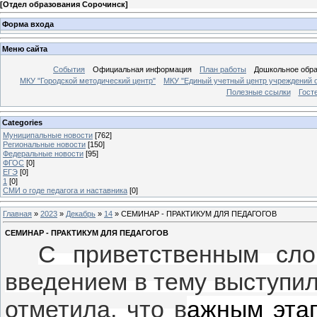
[
Отдел образования Сорочинск
]
Форма входа
Меню сайта
События
Официальная информация
План работы
Дошкольное обр
МКУ "Городской методический центр"
МКУ "Единый учетный центр учреждений 
Полезные ссылки
Гост
Categories
Муниципальные новости
[762]
Региональные новости
[150]
Федеральные новости
[95]
ФГОС
[0]
ЕГЭ
[0]
1
[0]
СМИ о годе педагога и наставника
[0]
Главная
»
2023
»
Декабрь
»
14
» СЕМИНАР - ПРАКТИКУМ ДЛЯ ПЕДАГОГОВ
СЕМИНАР - ПРАКТИКУМ ДЛЯ ПЕДАГОГОВ
С приветственным сло
введением в тему выступи
отметила, что в
ажным эта