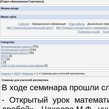
[
Отдел образования Сорочинск
]
Форма входа
Меню сайта
События
Официальная информация
План работы
Дошкольное обр
МКУ "Городской методический центр"
МКУ "Единый учетный центр учреждений 
Полезные ссылки
Гост
Categories
Муниципальные новости
[762]
Региональные новости
[150]
Федеральные новости
[95]
ФГОС
[0]
ЕГЭ
[0]
1
[0]
СМИ о годе педагога и наставника
[0]
Главная
»
2023
»
Февраль
»
9
» Семинар для учителей математики
Семинар для учителей математики
В ходе семинара прошли с
- Открытый урок математ