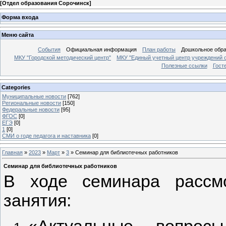
[
Отдел образования Сорочинск
]
Форма входа
Меню сайта
События
Официальная информация
План работы
Дошкольное обр
МКУ "Городской методический центр"
МКУ "Единый учетный центр учреждений 
Полезные ссылки
Гост
Categories
Муниципальные новости
[762]
Региональные новости
[150]
Федеральные новости
[95]
ФГОС
[0]
ЕГЭ
[0]
1
[0]
СМИ о годе педагога и наставника
[0]
Главная
»
2023
»
Март
»
3
» Семинар для библиотечных работников
Семинар для библиотечных работников
В ходе семинара рассм
занятия: