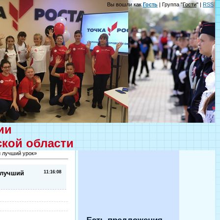
Вы вошли как
Гость
| Группа "
Гости
" |
RSS
ции
ской области
й лучший урок»
 лучший
11:16:08