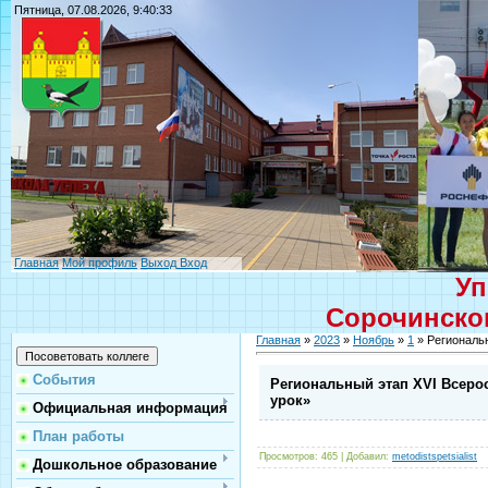
Пятница, 07.08.2026, 9:40:33
Главная
Мой профиль
Выход
Вход
Уп
Сорочинског
Главная
»
2023
»
Ноябрь
»
1
» Региональ
События
Региональный этап XVI Всеро
урок»
Официальная информация
План работы
Просмотров
: 465 |
Добавил
:
metodistspetsialist
Дошкольное образование