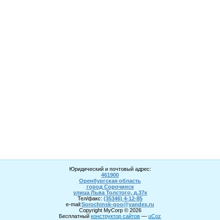
Юридический и почтовый адрес:
461900
Оренбургская область
город Сорочинск
улица Льва Толстого, д.37к
Тел/факс:
(35346) 4-1
2
-85
e-mail:
Sorochinsk
-goo@yandex.ru
Copyright MyCorp © 2026
Бесплатный
конструктор сайтов
—
uCoz