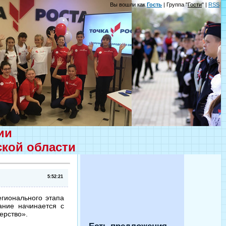
Вы вошли как
Гость
| Группа "
Гости
" |
RSS
ции
ской области
5:52:21
егионального этапа
ание начинается с
ерство».