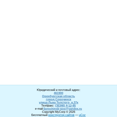
Юридический и почтовый адрес:
461900
Оренбургская область
город Сорочинск
улица Льва Толстого, д.37к
Тел/факс:
(35346) 4-1
2
-85
e-mail:
Sorochinsk
-goo@yandex.ru
Copyright MyCorp © 2026
Бесплатный
конструктор сайтов
—
uCoz