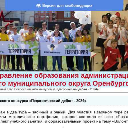
Версия для слабовидящих
равление образования администра
о муниципального округа Оренбург
ный этап Всероссийского конкурса «Педагогический дебют - 2024»
кого конкурса «Педагогический дебют - 2024»
ван в два тура – заочный и очный.
Для участия в заочном туре р
или методическое портфолио, которое состояло из
эссе «Позн
спект учебного занятия и образовательный проект на тему «Волонт