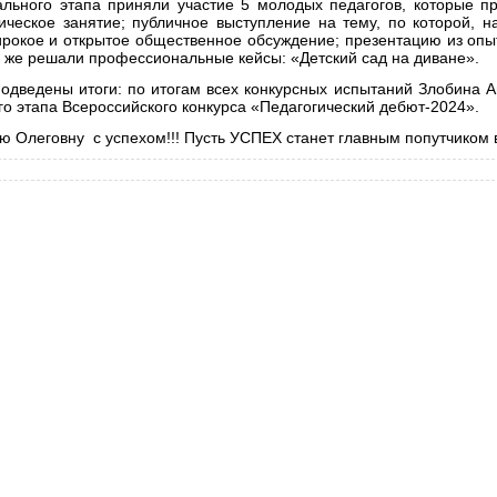
ального этапа приняли участие 5
молодых педагогов, которые п
ическое занятие; публичное выступление на тему, по которой, на
рокое и открытое общественное обсуждение; презентацию из опы
к же решали профессиональные кейсы: «Детский сад на диване».
Подведены итоги: по итогам всех конкурсных испытаний Злобина 
о этапа Всероссийского конкурса «Педагогический дебют-2024».
 Олеговну с успехом!!! Пусть УСПЕХ станет главным попутчиком в