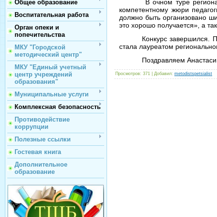
В очном туре
регион
Общее образование
компетентному жюри
педагог
Воспитательная работа
должно быть организовано ши
это хорошо получается», а та
Орган опеки и
попечительства
Конкурс завершился. 
стала лауреатом региональног
МКУ "Городской
методический центр"
Поздравляем Анастасию
МКУ "Единый учетный
центр учреждений
Просмотров
: 371 |
Добавил
:
metodistspetsialist
образования"
Муниципальные услуги
Комплексная безопасность
Противодействие
коррупции
Полезные ссылки
Гостевая книга
Дополнительное
образование