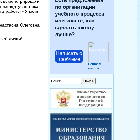
Есть предложения
родемонстрировали
 взгляд участника,
по организации
та работы «У меня
учебного процесса
или знаете, как
Анастасия Олеговна
сделать школу
лучше?
 её жизни!
Написать о
проблеме
Решаем
вместе