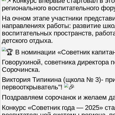
Конкурс впервые стартовал в это
регионального воспитательного фор
На очном этапе участники представ
направлениях работы: развитие шко
воспитательных пространств, работ
детского отдыха.
В номинации «Советник капитан
Говорухиной, советника директора 
Сорочинска.
Виктория Типикина (щкола № 3)- пр
первооткрыватель"!
Поздравляем сорочанок и желаем д
Конкурс «Советник года — 2025» ст
воспитательной системы региона, п