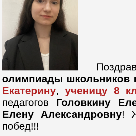
Поздр
олимпиады школьников п
Екатерину
,
ученицу 8 
педагогов
Головкину Еле
Елену Александровну
! 
побед!!!