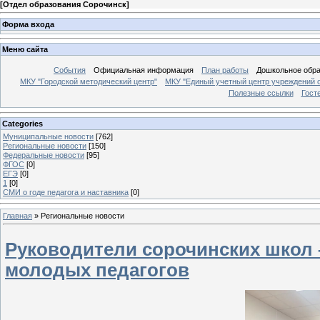
[
Отдел образования Сорочинск
]
Форма входа
Меню сайта
События
Официальная информация
План работы
Дошкольное обр
МКУ "Городской методический центр"
МКУ "Единый учетный центр учреждений 
Полезные ссылки
Гост
Categories
Муниципальные новости
[762]
Региональные новости
[150]
Федеральные новости
[95]
ФГОС
[0]
ЕГЭ
[0]
1
[0]
СМИ о годе педагога и наставника
[0]
Главная
»
Региональные новости
Руководители сорочинских школ 
молодых педагогов