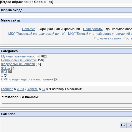
[
Отдел образования Сорочинск
]
Форма входа
Меню сайта
События
Официальная информация
План работы
Дошкольное обр
МКУ "Городской методический центр"
МКУ "Единый учетный центр учреждений 
Полезные ссылки
Гост
Categories
Муниципальные новости
[762]
Региональные новости
[150]
Федеральные новости
[95]
ФГОС
[0]
ЕГЭ
[0]
1
[0]
СМИ о годе педагога и наставника
[0]
Главная
»
2023
»
Апрель
»
17
» "Разговоры о важном"
"Разговоры о важном"
Calendar
Пн
Вт