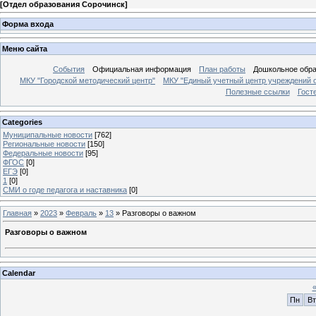
[
Отдел образования Сорочинск
]
Форма входа
Меню сайта
События
Официальная информация
План работы
Дошкольное обр
МКУ "Городской методический центр"
МКУ "Единый учетный центр учреждений 
Полезные ссылки
Гост
Categories
Муниципальные новости
[762]
Региональные новости
[150]
Федеральные новости
[95]
ФГОС
[0]
ЕГЭ
[0]
1
[0]
СМИ о годе педагога и наставника
[0]
Главная
»
2023
»
Февраль
»
13
» Разговоры о важном
Разговоры о важном
Calendar
Пн
Вт