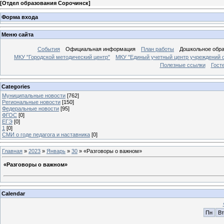
[
Отдел образования Сорочинск
]
Форма входа
Меню сайта
События
Официальная информация
План работы
Дошкольное обр
МКУ "Городской методический центр"
МКУ "Единый учетный центр учреждений 
Полезные ссылки
Гост
Categories
Муниципальные новости
[762]
Региональные новости
[150]
Федеральные новости
[95]
ФГОС
[0]
ЕГЭ
[0]
1
[0]
СМИ о годе педагога и наставника
[0]
Главная
»
2023
»
Январь
»
30
» «Разговоры о важном»
«Разговоры о важном»
Calendar
Пн
Вт