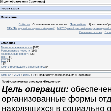
[
Отдел образования Сорочинск
]
Форма входа
Меню сайта
События
Официальная информация
План работы
Дошкольное обр
МКУ "Городской методический центр"
МКУ "Единый учетный центр учреждений 
Полезные ссылки
Гост
Categories
Муниципальные новости
[762]
Региональные новости
[150]
Федеральные новости
[95]
ФГОС
[0]
ЕГЭ
[0]
1
[0]
СМИ о годе педагога и наставника
[0]
Главная
»
2021
»
Июнь
»
9
» Профилактическая операция «Подросток»
Профилактическая операция «Подросток»
Цель операции:
обеспечен
организованные формы отды
находящихся в социально 