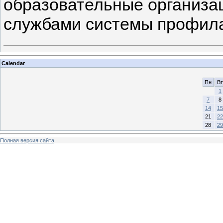
образовательные организац
службами системы профила
Calendar
Пн
Вт
1
7
8
14
15
21
22
28
29
Полная версия сайта