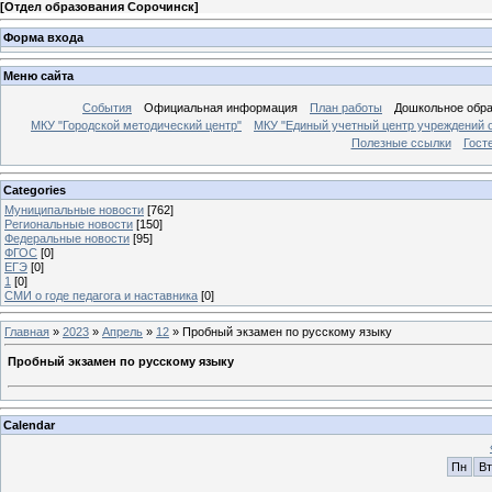
[
Отдел образования Сорочинск
]
Форма входа
Меню сайта
События
Официальная информация
План работы
Дошкольное обр
МКУ "Городской методический центр"
МКУ "Единый учетный центр учреждений 
Полезные ссылки
Гост
Categories
Муниципальные новости
[762]
Региональные новости
[150]
Федеральные новости
[95]
ФГОС
[0]
ЕГЭ
[0]
1
[0]
СМИ о годе педагога и наставника
[0]
Главная
»
2023
»
Апрель
»
12
» Пробный экзамен по русскому языку
Пробный экзамен по русскому языку
Calendar
Пн
Вт