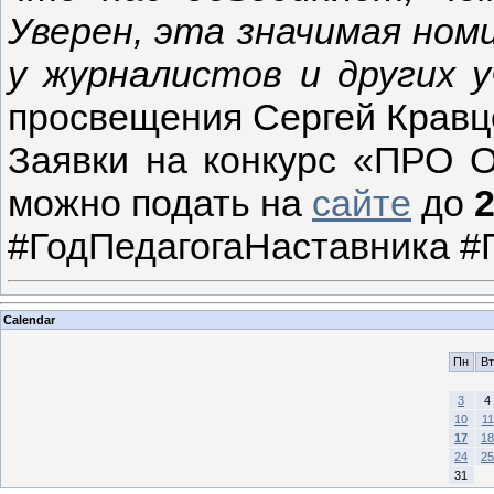
Уверен, эта значимая ном
у журналистов и других 
просвещения Сергей Кравц
Заявки на конкурс «ПРО 
можно подать на
сайте
до
2
#ГодПедагогаНаставника 
Calendar
Пн
Вт
3
4
10
11
17
18
24
25
31