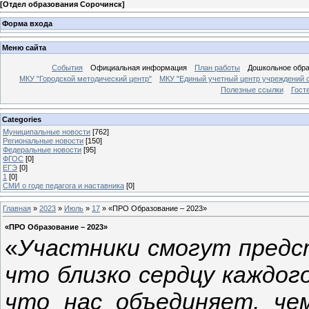
[
Отдел образования Сорочинск
]
Форма входа
Меню сайта
События
Официальная информация
План работы
Дошкольное обр
МКУ "Городской методический центр"
МКУ "Единый учетный центр учреждений 
Полезные ссылки
Гост
Categories
Муниципальные новости
[762]
Региональные новости
[150]
Федеральные новости
[95]
ФГОС
[0]
ЕГЭ
[0]
1
[0]
СМИ о годе педагога и наставника
[0]
Главная
»
2023
»
Июль
»
17
» «ПРО Образование – 2023»
«ПРО Образование – 2023»
«
Участники смогут предс
что близко сердцу каждог
что нас объединяет, че