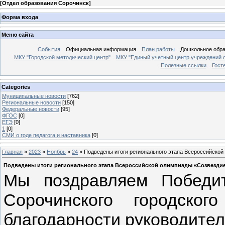
[
Отдел образования Сорочинск
]
Форма входа
Меню сайта
События
Официальная информация
План работы
Дошкольное обр
МКУ "Городской методический центр"
МКУ "Единый учетный центр учреждений 
Полезные ссылки
Гост
Categories
Муниципальные новости
[762]
Региональные новости
[150]
Федеральные новости
[95]
ФГОС
[0]
ЕГЭ
[0]
1
[0]
СМИ о годе педагога и наставника
[0]
Главная
»
2023
»
Ноябрь
»
24
» Подведены итоги регионального этапа Всероссийской
Подведены итоги регионального этапа Всероссийской олимпиады «Созвездие
Мы поздравляем Победи
Сорочинского городско
благодарности руководител