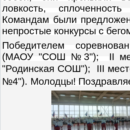
ловкость, сплоченность
Командам были предложен
непростые конкурсы с бего
Победителем соревнова
(МАОУ "СОШ №3");
II
м
"Родинская СОШ");
III
мест
№4").
Молодцы! Поздравля