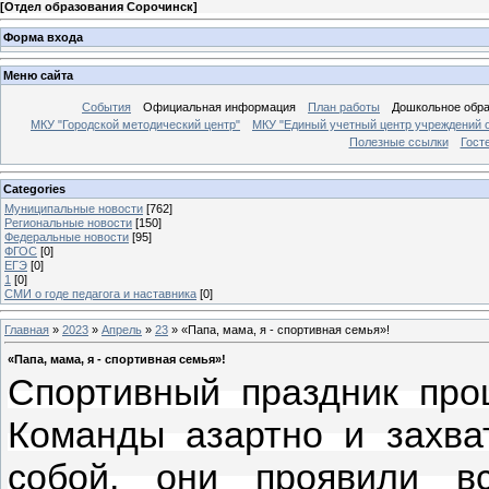
[
Отдел образования Сорочинск
]
Форма входа
Меню сайта
События
Официальная информация
План работы
Дошкольное обр
МКУ "Городской методический центр"
МКУ "Единый учетный центр учреждений 
Полезные ссылки
Гост
Categories
Муниципальные новости
[762]
Региональные новости
[150]
Федеральные новости
[95]
ФГОС
[0]
ЕГЭ
[0]
1
[0]
СМИ о годе педагога и наставника
[0]
Главная
»
2023
»
Апрель
»
23
» «Папа, мама, я - спортивная семья»!
«Папа, мама, я - спортивная семья»!
Спортивный праздник про
Команды азартно и захв
собой, они проявили в