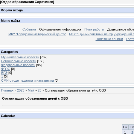
[
Отдел образования Сорочинск
]
Форма входа
Меню сайта
События
Официальная информация
План работы
Дошкольное обр
МКУ "Городской методический центр"
МКУ "Единый учетный центр учреждений 
Полезные ссылки
Гост
Categories
Муниципальные новости
[762]
Региональные новости
[150]
Федеральные новости
[95]
ФГОС
[0]
ЕГЭ
[0]
1
[0]
СМИ о годе педагога и наставника
[0]
Главная
»
2023
»
Май
»
25
» Организация образования детей с ОВЗ
Организация образования детей с ОВЗ
Calendar
Пн
Вт
1
2