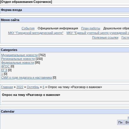
[
Отдел образования Сорочинск
]
Форма входа
Меню сайта
События
Официальная информация
План работы
Дошкольное обр
МКУ "Городской методический центр"
МКУ "Единый учетный центр учреждений 
Полезные ссылки
Гост
Categories
Муниципальные новости
[762]
Региональные новости
[150]
Федеральные новости
[95]
ФГОС
[0]
ЕГЭ
[0]
1
[0]
СМИ о годе педагога и наставника
[0]
Главная
»
2022
»
Октябрь
»
6
» Опрос на тему «Разговор о важном»
Опрос на тему «Разговор о важном»
Calendar
Пн
Вт