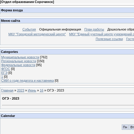
[
Отдел образования Сорочинск
]
Форма входа
Меню сайта
События
Официальная информация
План работы
Дошкольное обр
МКУ "Городской методический центр"
МКУ "Единый учетный центр учреждений 
Полезные ссылки
Гост
Categories
Муниципальные новости
[762]
Региональные новости
[150]
Федеральные новости
[95]
ФГОС
[0]
ЕГЭ
[0]
1
[0]
СМИ о годе педагога и наставника
[0]
Главная
»
2023
»
Июнь
»
16
» ОГЭ - 2023
ОГЭ - 2023
Calendar
Пн
Вт