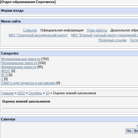
[
Отдел образования Сорочинск
]
Форма входа
Меню сайта
События
Официальная информация
План работы
Дошкольное обр
МКУ "Городской методический центр"
МКУ "Единый учетный центр учреждений 
Полезные ссылки
Гост
Categories
Муниципальные новости
[762]
Региональные новости
[150]
Федеральные новости
[95]
ФГОС
[0]
ЕГЭ
[0]
1
[0]
СМИ о годе педагога и наставника
[0]
Главная
»
2022
»
Октябрь
»
10
» Оценка знаний школьников
Оценка знаний школьников
Calendar
Пн
Вт