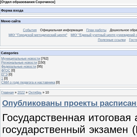
[
Отдел образования Сорочинск
]
Форма входа
Меню сайта
События
Официальная информация
План работы
Дошкольное обр
МКУ "Городской методический центр"
МКУ "Единый учетный центр учреждений 
Полезные ссылки
Гост
Categories
Муниципальные новости
[762]
Региональные новости
[150]
Федеральные новости
[95]
ФГОС
[0]
ЕГЭ
[0]
1
[0]
СМИ о годе педагога и наставника
[0]
Главная
»
2022
»
Октябрь
»
10
Опубликованы проекты расписани
Государственная итоговая
государственный экзамен (