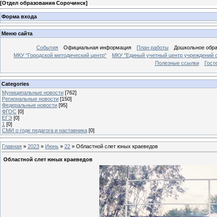
[
Отдел образования Сорочинск
]
Форма входа
Меню сайта
События
Официальная информация
План работы
Дошкольное обр
МКУ "Городской методический центр"
МКУ "Единый учетный центр учреждений 
Полезные ссылки
Гост
Categories
Муниципальные новости
[762]
Региональные новости
[150]
Федеральные новости
[95]
ФГОС
[0]
ЕГЭ
[0]
1
[0]
СМИ о годе педагога и наставника
[0]
Главная
»
2023
»
Июнь
»
22
» Областной слет юных краеведов
Областной слет юных краеведов