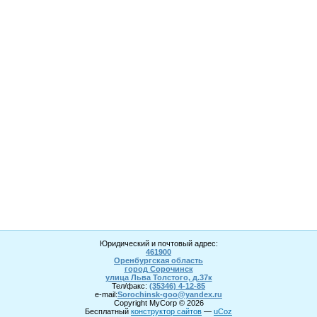
Юридический и почтовый адрес:
461900
Оренбургская область
город Сорочинск
улица Льва Толстого, д.37к
Тел/факс:
(35346) 4-1
2
-85
e-mail:
Sorochinsk
-goo@yandex.ru
Copyright MyCorp © 2026
Бесплатный
конструктор сайтов
—
uCoz