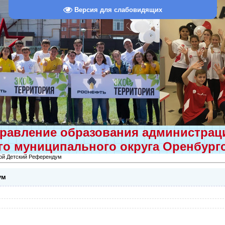
Версия для слабовидящих
равление образования администра
о муниципального округа Оренбург
ой Детский Референдум
ум