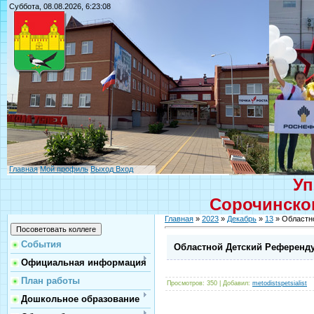
Суббота, 08.08.2026, 6:23:08
Главная
Мой профиль
Выход
Вход
Уп
Сорочинског
Главная
»
2023
»
Декабрь
»
13
» Областн
События
Областной Детский Референд
Официальная информация
План работы
Просмотров
: 350 |
Добавил
:
metodistspetsialist
Дошкольное образование