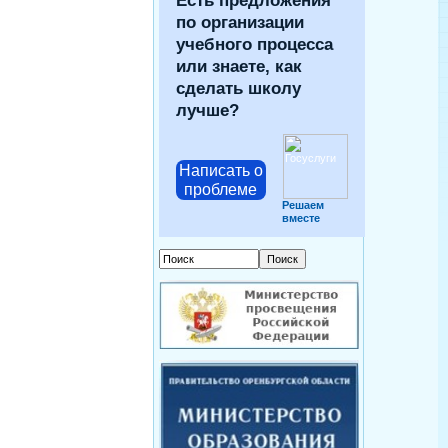
Есть предложения
по организации
учебного процесса
или знаете, как
сделать школу
лучше?
Написать о
проблеме
Решаем
вместе