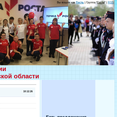
Вы вошли как
Гость
| Группа "
Гости
" |
RSS
ции
ской области
10:12:26