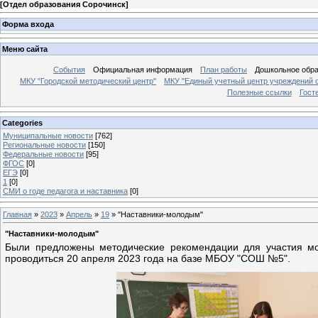
[
Отдел образования Сорочинск
]
Форма входа
Меню сайта
События
Официальная информация
План работы
Дошкольное обр
МКУ "Городской методический центр"
МКУ "Единый учетный центр учреждений 
Полезные ссылки
Гост
Categories
Муниципальные новости
[762]
Региональные новости
[150]
Федеральные новости
[95]
ФГОС
[0]
ЕГЭ
[0]
1
[0]
СМИ о годе педагога и наставника
[0]
Главная
»
2023
»
Апрель
»
19
» "Наставники-молодым"
"Наставники-молодым"
Были предложены методические рекомендации для участия мол
проводиться 20 апреля 2023 года на базе МБОУ "СОШ №5".