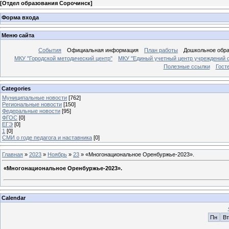
[
Отдел образования Сорочинск
]
Форма входа
Меню сайта
События
Официальная информация
План работы
Дошкольное обр
МКУ "Городской методический центр"
МКУ "Единый учетный центр учреждений 
Полезные ссылки
Гост
Categories
Муниципальные новости
[762]
Региональные новости
[150]
Федеральные новости
[95]
ФГОС
[0]
ЕГЭ
[0]
1
[0]
СМИ о годе педагога и наставника
[0]
Главная
»
2023
»
Ноябрь
»
23
» «Многонациональное Оренбуржье-2023».
«Многонациональное Оренбуржье-2023».
Calendar
Пн
Вт