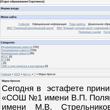
[
Отдел образования Сорочинск
]
Форма входа
Меню сайта
События
Официальная информация
План работы
Дошкольное обр
МКУ "Городской методический центр"
МКУ "Единый учетный центр учреждений 
Полезные ссылки
Гост
Categories
Муниципальные новости
[762]
Региональные новости
[150]
Федеральные новости
[95]
ФГОС
[0]
ЕГЭ
[0]
1
[0]
СМИ о годе педагога и наставника
[0]
Главная
»
2023
»
Август
»
7
» Марш-бросок
Марш-бросок
Сегодня в эстафете прин
«СОШ №1 имени В.П. Поля
имени М.В. Стрельнико