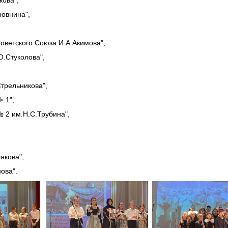
овнина",
ветского Союза И.А.Акимова",
.Стуколова",
трельникова",
 1",
 2 им.Н.С.Трубина",
якова",
ова".