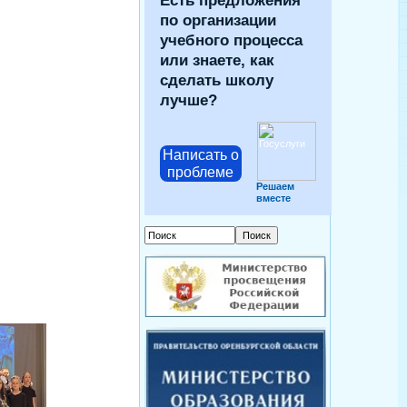
Есть предложения
по организации
учебного процесса
или знаете, как
сделать школу
лучше?
Написать о
проблеме
Решаем
вместе