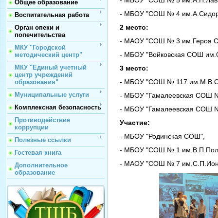
Общее образование
- МБОУ "СОШ № 4 им.А.Сидор
Воспитательная работа
2 место:
Орган опеки и
попечительства
- МАОУ "СОШ № 3 им.Героя Со
МКУ "Городской
- МБОУ "Войковская СОШ им.О
методический центр"
МКУ "Единый учетный
3 место:
центр учреждений
- МБОУ "СОШ № 117 им.М.В.С
образования"
Муниципальные услуги
- МБОУ "Гамалеевская СОШ №
Комплексная безопасность
- МБОУ "Гамалеевская СОШ №
Противодействие
Участие:
коррупции
- МБОУ "Родинская СОШ",
Полезные ссылки
- МБОУ "СОШ № 1 им.В.П.Пол
Гостевая книга
- МАОУ "СОШ № 7 им.С.П.Ион
Дополнительное
образование