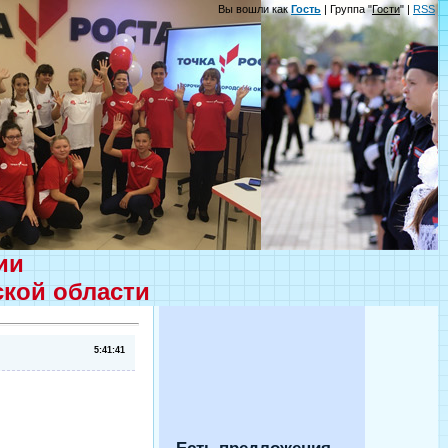
Вы вошли как
Гость
| Группа "
Гости
" |
RSS
ции
ской области
5:41:41