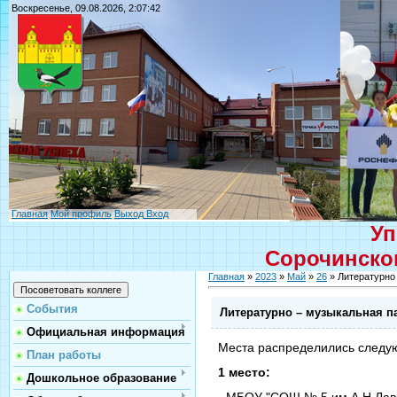
Воскресенье, 09.08.2026, 2:07:42
Главная
Мой профиль
Выход
Вход
Уп
Сорочинског
Главная
»
2023
»
Май
»
26
» Литературно
События
Литературно – музыкальная п
Официальная информация
Места распределились следу
План работы
1 место:
Дошкольное образование
- МБОУ "СОШ № 5 им.А.Н.Лав