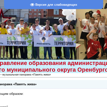
Версия для слабовидящих
равление образования администра
о муниципального округа Оренбург
 – музыкальная панорама «Память жива»
анорама «Память жива»
ющим образом:
кова",