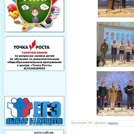
Просмотров
: 297 |
Добавил
:
galusina