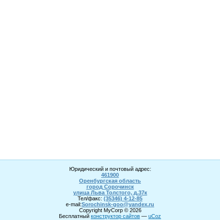
Юридический и почтовый адрес:
461900
Оренбургская область
город Сорочинск
улица Льва Толстого, д.37к
Тел/факс:
(35346) 4-1
2
-85
e-mail:
Sorochinsk
-goo@yandex.ru
Copyright MyCorp © 2026
Бесплатный
конструктор сайтов
—
uCoz