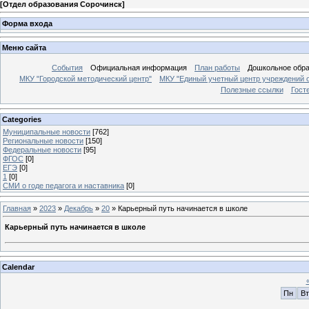
[
Отдел образования Сорочинск
]
Форма входа
Меню сайта
События
Официальная информация
План работы
Дошкольное обр
МКУ "Городской методический центр"
МКУ "Единый учетный центр учреждений 
Полезные ссылки
Гост
Categories
Муниципальные новости
[762]
Региональные новости
[150]
Федеральные новости
[95]
ФГОС
[0]
ЕГЭ
[0]
1
[0]
СМИ о годе педагога и наставника
[0]
Главная
»
2023
»
Декабрь
»
20
» Карьерный путь начинается в школе
Карьерный путь начинается в школе
Calendar
Пн
Вт