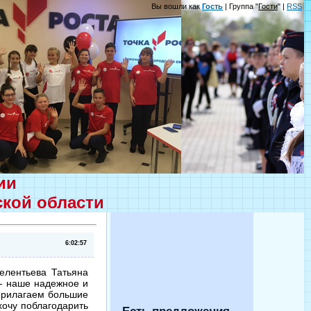
Вы вошли как
Гость
| Группа "
Гости
" |
RSS
ции
ской области
6:02:57
елентьева Татьяна
 - наше надежное и
 Прилагаем большие
хочу поблагодарить