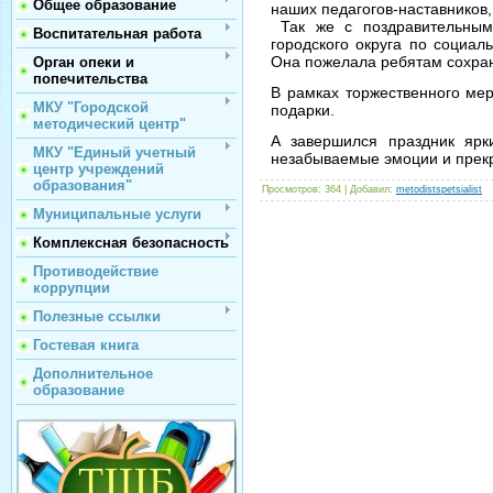
Общее образование
наших педагогов-наставников,
Так же с поздравительным 
Воспитательная работа
городского округа по социа
Она пожелала ребятам с
Орган опеки и
попечительства
В рамках торжественного ме
МКУ "Городской
подарки.
методический центр"
А завершился праздник ярк
МКУ "Единый учетный
незабываемые эмоции и прек
центр учреждений
образования"
Просмотров
: 364 |
Добавил
:
metodistspetsialist
Муниципальные услуги
Комплексная безопасность
Противодействие
коррупции
Полезные ссылки
Гостевая книга
Дополнительное
образование