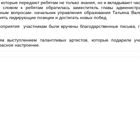
 которые передают ребятам не только знания, но и вкладывают час
словом к ребятам обратилась заместитель главы администра
льным вопросам- начальник управления образования Татьяна Вал
охранять лидирующие позиции и достигать новых по
роприятия участникам были вручены благодарственные письма, 
им выступлением талантливых артистов, которые подарили уч
расное настроение.