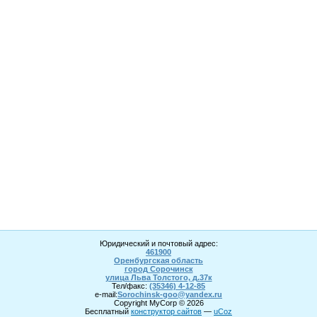
Юридический и почтовый адрес:
461900
Оренбургская область
город Сорочинск
улица Льва Толстого, д.37к
Тел/факс:
(35346) 4-1
2
-85
e-mail:
Sorochinsk
-goo@yandex.ru
Copyright MyCorp © 2026
Бесплатный
конструктор сайтов
—
uCoz