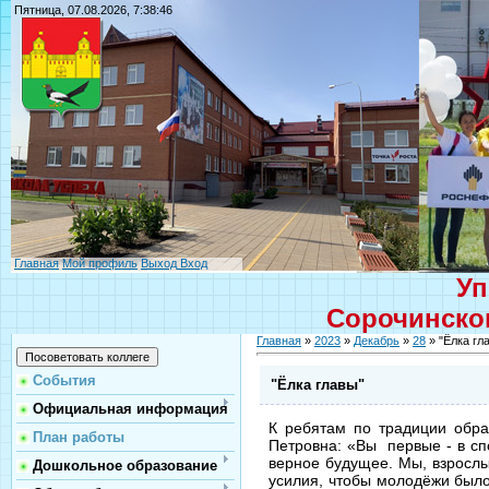
Пятница, 07.08.2026, 7:38:46
Главная
Мой профиль
Выход
Вход
Уп
Сорочинског
Главная
»
2023
»
Декабрь
»
28
» "Ёлка гл
События
"Ёлка главы"
Официальная информация
К ребятам по традиции обра
План работы
Петровна: «Вы первые - в сп
верное будущее. Мы, взрослы
Дошкольное образование
усилия, чтобы молодёжи было 