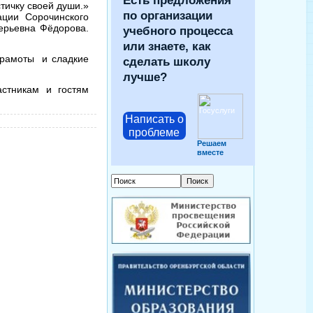
Есть предложения
тичку своей души.»
по организации
ции Сорочинского
ерьевна Фёдорова.
учебного процесса
бед.
или знаете, как
грамоты и сладкие
сделать школу
лучше?
астникам и гостям
Написать о
проблеме
Решаем
вместе