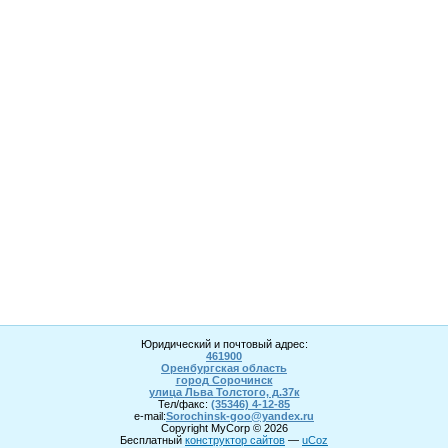
Юридический и почтовый адрес:
461900
Оренбургская область
город Сорочинск
улица Льва Толстого, д.37к
Тел/факс:
(35346) 4-1
2
-85
e-mail:
Sorochinsk
-goo@yandex.ru
Copyright MyCorp © 2026
Бесплатный
конструктор сайтов
—
uCoz