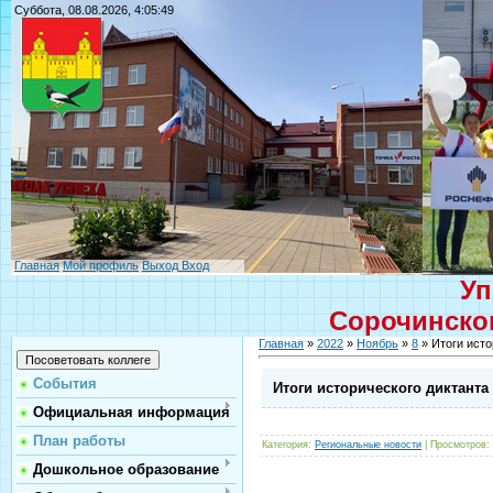
Суббота, 08.08.2026, 4:05:49
Главная
Мой профиль
Выход
Вход
Уп
Сорочинског
Главная
»
2022
»
Ноябрь
»
8
» Итоги исто
События
Итоги исторического диктанта
Официальная информация
План работы
Категория
:
Региональные новости
|
Просмотров
:
Дошкольное образование