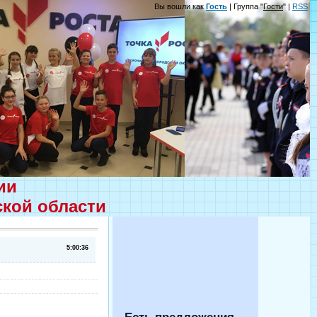
Вы вошли как
Гость
| Группа "
Гости
" |
RSS
ции
ской области
5:00:36