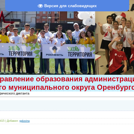
Версия для слабовидящих
равление образования администра
о муниципального округа Оренбург
рического диктанта
 415 |
Добавил
:
galusina