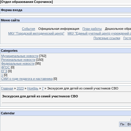
[
Отдел образования Сорочинск
]
Форма входа
Меню сайта
События
Официальная информация
План работы
Дошкольное обр
МКУ "Городской методический центр"
МКУ "Единый учетный центр учреждений 
Полезные ссылки
Гост
Categories
Муниципальные новости
[762]
Региональные новости
[150]
Федеральные новости
[95]
ФГОС
[0]
ЕГЭ
[0]
1
[0]
СМИ о годе педагога и наставника
[0]
Главная
»
2023
»
Ноябрь
»
7
» Экскурсия для детей из семей участников СВО
Экскурсия для детей из семей участников СВО
Calendar
Пн
Вт