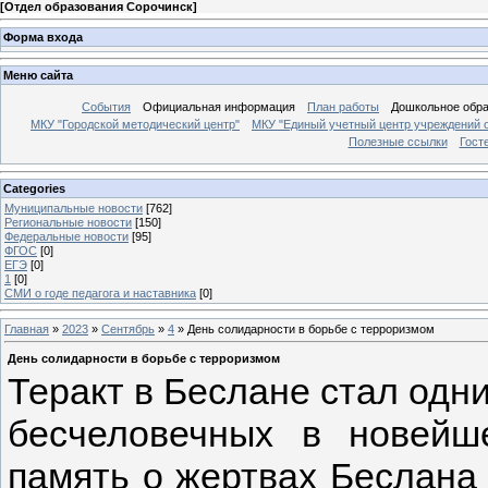
[
Отдел образования Сорочинск
]
Форма входа
Меню сайта
События
Официальная информация
План работы
Дошкольное обр
МКУ "Городской методический центр"
МКУ "Единый учетный центр учреждений 
Полезные ссылки
Гост
Categories
Муниципальные новости
[762]
Региональные новости
[150]
Федеральные новости
[95]
ФГОС
[0]
ЕГЭ
[0]
1
[0]
СМИ о годе педагога и наставника
[0]
Главная
»
2023
»
Сентябрь
»
4
» День солидарности в борьбе с терроризмом
День солидарности в борьбе с терроризмом
Теракт в Беслане стал одн
бесчеловечных в новейш
память о жертвах Беслана