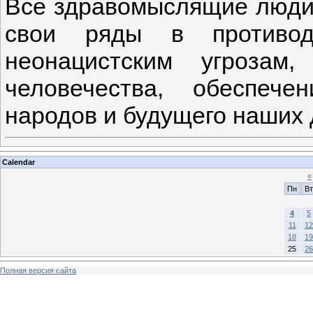
Все здравомыслящие люди
свои ряды в противоде
неонацистским угрозам
человечества, обеспече
народов и будущего наших 
Calendar
«
Пн
Вт
4
5
11
12
18
19
25
26
Полная версия сайта