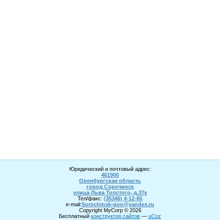
Юридический и почтовый адрес:
461900
Оренбургская область
город Сорочинск
улица Льва Толстого, д.37к
Тел/факс:
(35346) 4-1
2
-85
e-mail:
Sorochinsk
-goo@yandex.ru
Copyright MyCorp © 2026
Бесплатный
конструктор сайтов
—
uCoz