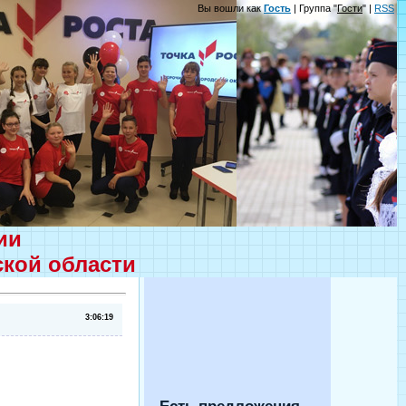
Вы вошли как
Гость
| Группа "
Гости
" |
RSS
ции
ской области
3:06:19