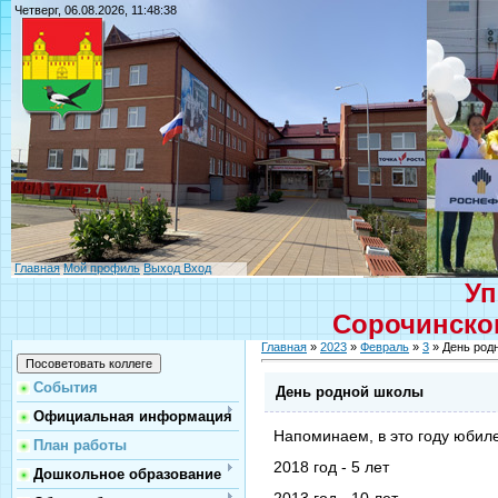
Четверг, 06.08.2026, 11:48:38
Главная
Мой профиль
Выход
Вход
Уп
Сорочинског
Главная
»
2023
»
Февраль
»
3
» День род
События
День родной школы
Официальная информация
Напоминаем, в это году юбиле
План работы
2018 год - 5 лет
Дошкольное образование
2013 год - 10 лет