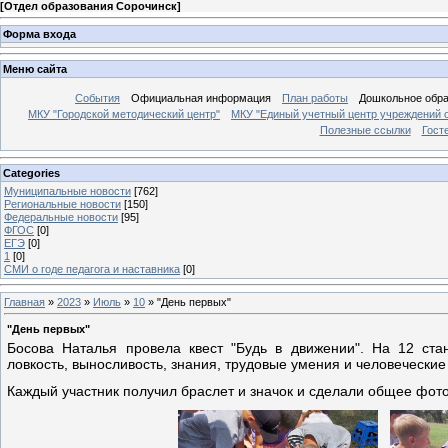
[
Отдел образования Сорочинск
]
Форма входа
Меню сайта
События
Официальная информация
План работы
Дошкольное обр
МКУ "Городской методический центр"
МКУ "Единый учетный центр учреждений 
Полезные ссылки
Гост
Categories
Муниципальные новости
[762]
Региональные новости
[150]
Федеральные новости
[95]
ФГОС
[0]
ЕГЭ
[0]
1
[0]
СМИ о годе педагога и наставника
[0]
Главная
»
2023
»
Июль
»
10
» "День первых"
"День первых"
Босова Наталья провела квест "Будь в движении". На 12 ста
ловкость, выносливость, знания, трудовые умения и человеческие 
Каждый участник получил браслет и значок и сделали общее фото