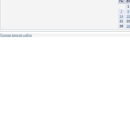
Пн
Вт
1
7
8
14
15
21
22
28
29
Полная версия сайта