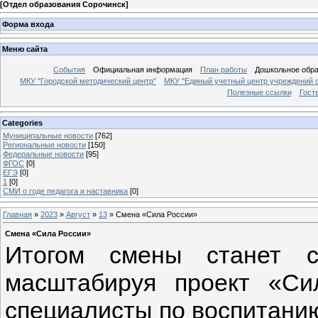
[
Отдел образования Сорочинск
]
Форма входа
Меню сайта
События
Официальная информация
План работы
Дошкольное обр
МКУ "Городской методический центр"
МКУ "Единый учетный центр учреждений 
Полезные ссылки
Гост
Categories
Муниципальные новости
[762]
Региональные новости
[150]
Федеральные новости
[95]
ФГОС
[0]
ЕГЭ
[0]
1
[0]
СМИ о годе педагога и наставника
[0]
Главная
»
2023
»
Август
»
13
» Cмена «Сила России»
Cмена «Сила России»
Итогом смены станет с
масштабируя проект «Си
специалисты по воспитанию