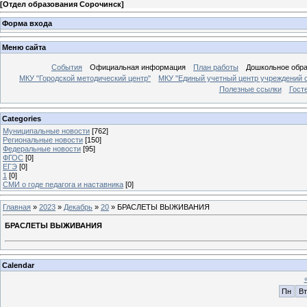
[
Отдел образования Сорочинск
]
Форма входа
Меню сайта
События
Официальная информация
План работы
Дошкольное обр
МКУ "Городской методический центр"
МКУ "Единый учетный центр учреждений 
Полезные ссылки
Гост
Categories
Муниципальные новости
[762]
Региональные новости
[150]
Федеральные новости
[95]
ФГОС
[0]
ЕГЭ
[0]
1
[0]
СМИ о годе педагога и наставника
[0]
Главная
»
2023
»
Декабрь
»
20
» БРАСЛЕТЫ ВЫЖИВАНИЯ
БРАСЛЕТЫ ВЫЖИВАНИЯ
Calendar
Пн
Вт