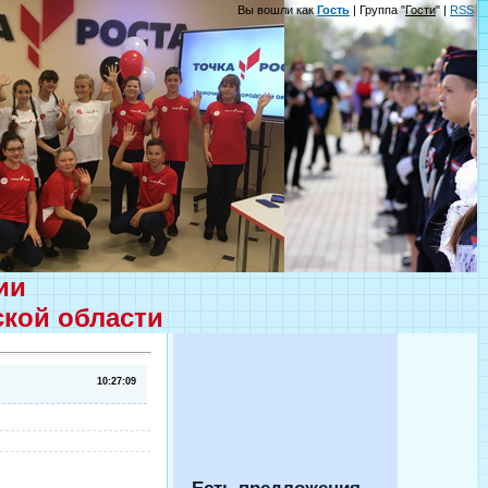
Вы вошли как
Гость
| Группа "
Гости
" |
RSS
ции
ской области
10:27:09