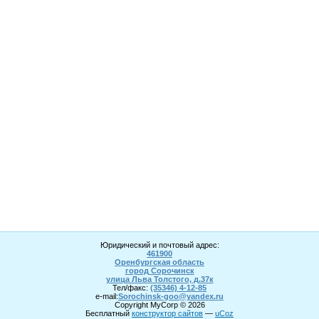
Юридический и почтовый адрес:
461900
Оренбургская область
город Сорочинск
улица Льва Толстого, д.37к
Тел/факс:
(35346) 4-1
2
-85
e-mail:
Sorochinsk
-goo@yandex.ru
Copyright MyCorp © 2026
Бесплатный
конструктор сайтов
—
uCoz