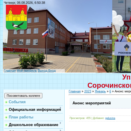
Четверг, 06.08.2026, 6:50:38
Главная
Мой профиль
Выход
Вход
Уп
Сорочинског
Главная
»
2023
»
Январь
»
6
» Анонс мер
События
Анонс мероприятий
Официальная информация
План работы
Просмотров
: 455 |
Добавил
:
galusina
Дошкольное образование