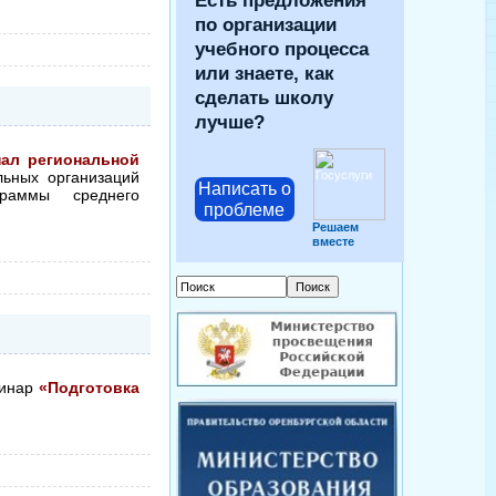
Есть предложения
по организации
учебного процесса
или знаете, как
сделать школу
лучше?
ал региональной
ьных организаций
Написать о
граммы среднего
проблеме
Решаем
вместе
минар
«Подготовка