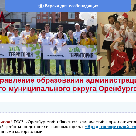
Версия для слабовидящих
равление образования администра
о муниципального округа Оренбург
иеся!
ГАУЗ «Оренбургский областной клинический наркологическ
ой работы подготовили видеоматериал
«Вред испарителей т
данными материалами.