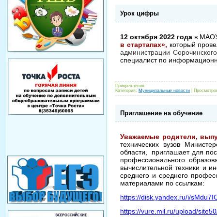
Урок цифры
12 октября 2022 года
в МАО
в стартапах»,
который прове
администрации Сорочинского 
специалист по информационн
Прикрепления:
Категория:
Муниципальные новости
|
Просмотров
Приглашение на обучение
Уважаемые родители, выпу
технических вузов Министе
области, приглашает для пос
профессионального образова
вычислительной техники и и
среднего и среднего профес
материалами по ссылкам:
https://disk.yandex.ru/i/sMdu
https
://
vure
.
mil
.
ru
/
upload
/
site
50