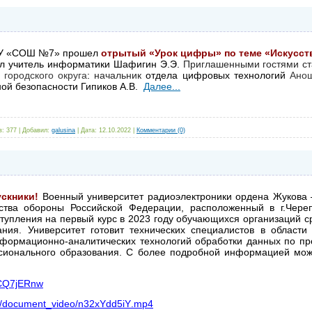
У «СОШ №7» прошел
отрытый «Урок цифры» по теме «Искусст
л учитель информатики Шафигин Э.Э.
Приглашенными гостями с
городского округа
:
начальник
отдела цифровых технологий
Анош
ой безопасности Гипиков А.В.
Далее...
: 377 |
Добавил:
galusina
|
Дата:
12.10.2022
|
Комментарии (0)
скники!
Военный университет радиоэлектроники ордена Жукова 
рства обороны Российской Федерации, расположенный в г.Чере
тупления на первый курс в 2023 году обучающихся организаций с
ния. Университет готовит технических специалистов в области 
нформационно-аналитических технологий обработки данных по п
сионального образования. С более подробной информацией мож
7ICQ7jERnw
/
document
_
video
/
n
32
xYdd
5
iY
.
mp
4