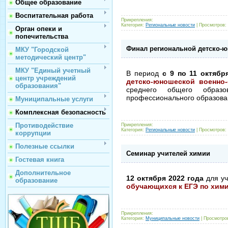
Общее образование
Воспитательная работа
Прикрепления:
Категория:
Региональные новости
|
Просмотров: 
Орган опеки и
попечительства
Финал региональной детско-
МКУ "Городской
методический центр"
МКУ "Единый учетный
В период
с 9 по 11 октября
центр учреждений
детско-юношеской военно
образования"
среднего общего образо
профессионального образова
Муниципальные услуги
Комплексная безопасность
Противодействие
Прикрепления:
Категория:
Региональные новости
|
Просмотров: 
коррупции
Полезные ссылки
Семинар учителей химии
Гостевая книга
Дополнительное
12 октября 2022 года
для у
образование
обучающихся к ЕГЭ по хим
Прикрепления:
Категория:
Муниципальные новости
|
Просмотров