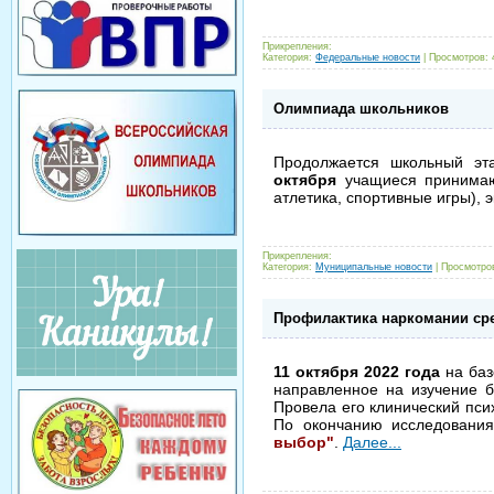
Прикрепления:
Категория:
Федеральные новости
|
Просмотров: 
Олимпиада школьников
Продолжается школьный э
октября
учащиеся принимают
атлетика, спортивные игры), 
Прикрепления:
Категория:
Муниципальные новости
|
Просмотров
Профилактика наркомании ср
11 октября 2022 года
на баз
направленное на изучение б
Провела его клинический пси
По окончанию исследования
выбор"
.
Далее...