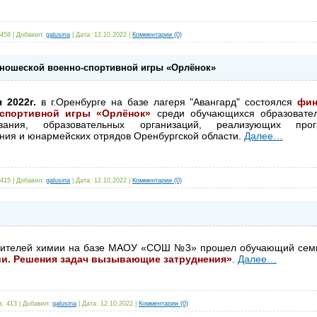
458 |
Добавил:
galusina
|
Дата:
12.10.2022
|
Комментарии (0)
юношеской военно-спортивной игры «Орлёнок»
 2022г.
в г.Оренбурге на базе лагеря "Авангард" состоялся
фин
-спортивной игры «Орлёнок»
среди обучающихся образовател
вания, образовательных организаций, реализующих про
ния и юнармейских отрядов Оренбургской области.
Далее…
415 |
Добавил:
galusina
|
Дата:
12.10.2022
|
Комментарии (0)
чителей химии на базе МАОУ «СОШ №3» прошел обучающий се
ии. Решения задач вызывающие затруднения»
.
Далее…
: 413 |
Добавил:
galusina
|
Дата:
12.10.2022
|
Комментарии (0)