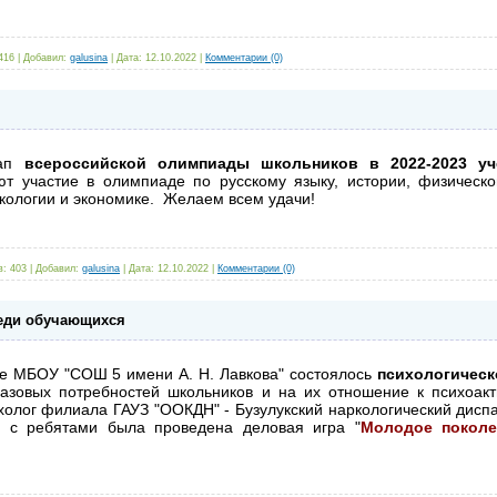
416 |
Добавил:
galusina
|
Дата:
12.10.2022
|
Комментарии (0)
тап
всероссийской олимпиады школьников
в 2022-2023 у
 участие в олимпиаде по русскому языку, истории, физической
экологии и экономике. Желаем всем удачи!
: 403 |
Добавил:
galusina
|
Дата:
12.10.2022
|
Комментарии (0)
еди обучающихся
е МБОУ "СОШ 5 имени А. Н. Лавкова" состоялось
психологическ
азовых потребностей школьников и на их отношение к психоак
холог филиала ГАУЗ "ООКДН" - Бузулукский наркологический диспа
 с ребятами была проведена деловая игра "
Молодое поколе