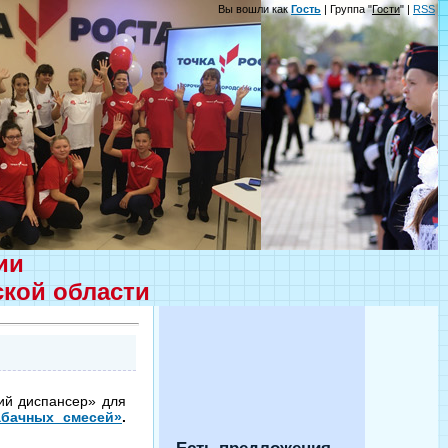
Вы вошли как
Гость
| Группа "
Гости
" |
RSS
ции
ской области
ий диспансер» для
абачных смесей»
.