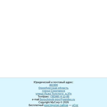
Юридический и почтовый адрес:
461900
Оренбургская область
город Сорочинск
улица Льва Толстого, д.37к
Тел/факс:
(35346) 4-1
2
-85
e-mail:
Sorochinsk
-goo@yandex.ru
Copyright MyCorp © 2026
Бесплатный
конструктор сайтов
—
uCoz