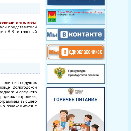
венный интеллект
тали
представители
ин В.В. и
главный
– один из ведущих
повце Вологодской
реднего и среднего
радиоэлектроники,
рограммам высшего
но ознакомиться с