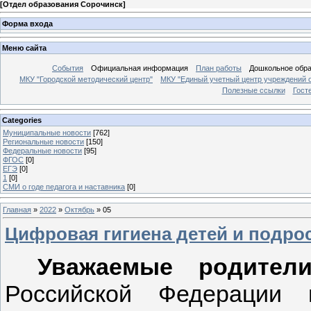
[
Отдел образования Сорочинск
]
Форма входа
Меню сайта
События
Официальная информация
План работы
Дошкольное обр
МКУ "Городской методический центр"
МКУ "Единый учетный центр учреждений 
Полезные ссылки
Гост
Categories
Муниципальные новости
[762]
Региональные новости
[150]
Федеральные новости
[95]
ФГОС
[0]
ЕГЭ
[0]
1
[0]
СМИ о годе педагога и наставника
[0]
Главная
»
2022
»
Октябрь
»
05
Цифровая гигиена детей и подро
Уважаемые родители
Российской Федерации 