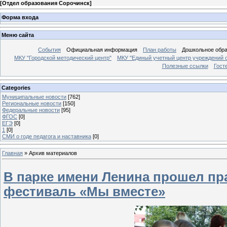
[
Отдел образования Сорочинск
]
Форма входа
Меню сайта
События
Официальная информация
План работы
Дошкольное обр
МКУ "Городской методический центр"
МКУ "Единый учетный центр учреждений 
Полезные ссылки
Гост
Categories
Муниципальные новости
[762]
Региональные новости
[150]
Федеральные новости
[95]
ФГОС
[0]
ЕГЭ
[0]
1
[0]
СМИ о годе педагога и наставника
[0]
Главная
»
Архив материалов
В парке имени Ленина прошел пр
фестиваль «Мы вместе»