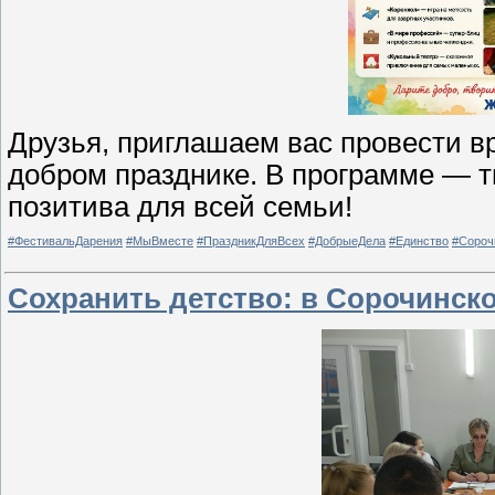
Друзья, приглашаем вас провести в
добром празднике. В программе — тв
позитива для всей семьи!
#ФестивальДарения
#МыВместе
#ПраздникДляВсех
#ДобрыеДела
#Единство
#Сороч
Сохранить детство: в Сорочинско