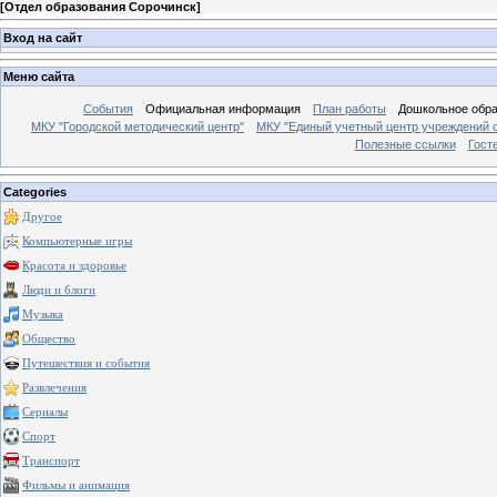
[
Отдел образования Сорочинск
]
Вход на сайт
Меню сайта
События
Официальная информация
План работы
Дошкольное обр
МКУ "Городской методический центр"
МКУ "Единый учетный центр учреждений 
Полезные ссылки
Гост
Categories
Другое
Компьютерные игры
Красота и здоровье
Люди и блоги
Музыка
Общество
Путешествия и события
Развлечения
Сериалы
Спорт
Транспорт
Фильмы и анимация