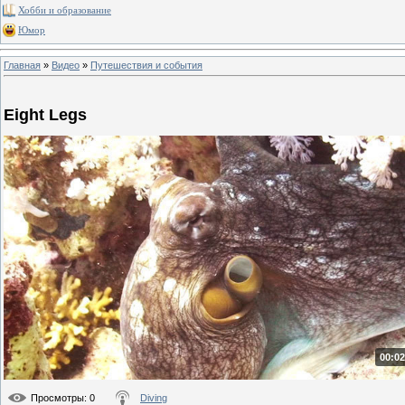
Хобби и образование
Юмор
Главная
»
Видео
»
Путешествия и события
Eight Legs
00:02
Просмотры
: 0
Diving