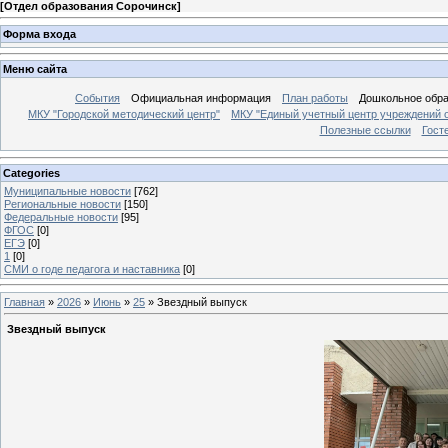
[
Отдел образования Сорочинск
]
Форма входа
Меню сайта
События
Официальная информация
План работы
Дошкольное обр
МКУ "Городской методический центр"
МКУ "Единый учетный центр учреждений 
Полезные ссылки
Гост
Categories
Муниципальные новости
[762]
Региональные новости
[150]
Федеральные новости
[95]
ФГОС
[0]
ЕГЭ
[0]
1
[0]
СМИ о годе педагога и наставника
[0]
Главная
»
2026
»
Июнь
»
25
» Звездный выпуск
Звездный выпуск