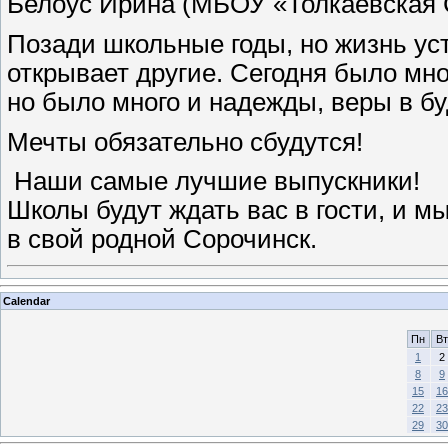
Белоус Ирина (МБОУ «Толкаевская
Позади школьные годы, но жизнь уст
открывает другие. Сегодня было мног
но было много и надежды, веры в б
Мечты обязательно сбудутся!
Наши самые лучшие выпускники!
Школы будут ждать вас в гости, и м
в свой родной Сорочинск.
Calendar
Пн
Вт
1
2
8
9
15
16
22
23
29
30