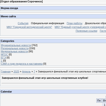
[
Отдел образования Сорочинск
]
Форма входа
Меню сайта
События
Официальная информация
План работы
Дошкольное обр
МКУ "Городской методический центр"
МКУ "Единый учетный центр учреждений 
Полезные ссылки
Гост
Categories
Муниципальные новости
[762]
Региональные новости
[150]
Федеральные новости
[95]
ФГОС
[0]
ЕГЭ
[0]
1
[0]
СМИ о годе педагога и наставника
[0]
Главная
»
2025
»
Апрель
»
7
» Завершился финальный этап игр школьных спортивных
Завершился финальный этап игр школьных спортивных клубов!
Calendar
Пн
Вт
1